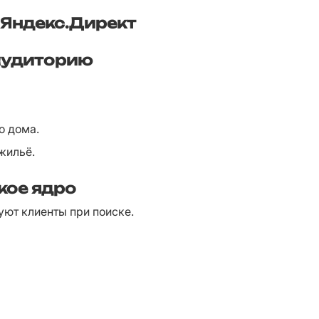
 Яндекс.Директ
аудиторию
о дома.
жильё.
кое ядро
ют клиенты при поиске.