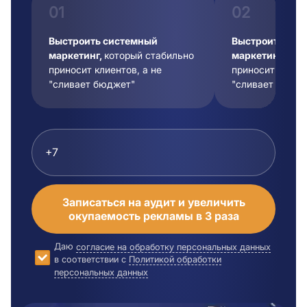
01
02
Выстроить системный
Выстроить сис
маркетинг,
который стабильно
маркетинг,
кот
приносит клиентов, а не
приносит клиент
"сливает бюджет"
"сливает бюдже
Записаться на аудит и увеличить
окупаемость рекламы в 3 раза
Даю
согласие на обработку персональных данных
в соответствии с
Политикой обработки
персональных данных