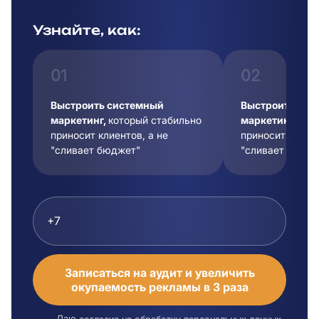
Узнайте, как:
01
02
Выстроить системный
Выстроить сис
маркетинг,
который стабильно
маркетинг,
кот
приносит клиентов, а не
приносит клиент
"сливает бюджет"
"сливает бюдже
Записаться на аудит и увеличить
окупаемость рекламы в 3 раза
Даю