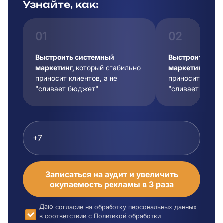
Узнайте, как:
01
02
Выстроить системный
Выстроить сис
маркетинг,
который стабильно
маркетинг,
кот
приносит клиентов, а не
приносит клиент
"сливает бюджет"
"сливает бюдже
Записаться на аудит и увеличить
окупаемость рекламы в 3 раза
Даю
согласие на обработку персональных данных
в соответствии с
Политикой обработки