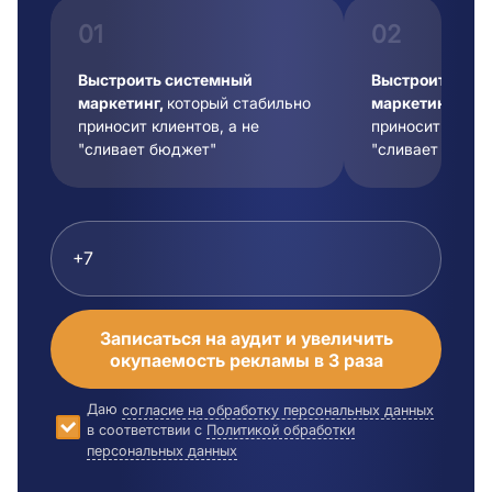
01
02
Выстроить системный
Выстроить сис
маркетинг,
который стабильно
маркетинг,
кот
приносит клиентов, а не
приносит клиент
"сливает бюджет"
"сливает бюдже
Записаться на аудит и увеличить
окупаемость рекламы в 3 раза
Даю
согласие на обработку персональных данных
в соответствии с
Политикой обработки
персональных данных