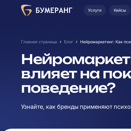
Услуги
Кейсы
›
›
Главная страница
Блог
Нейромаркетинг: Как пси
Нейромаркети
влияет на по
поведение?
Узнайте, как бренды применяют псих