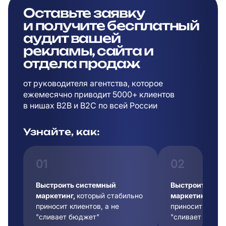
Оставьте заявку
и
получите бесплатный
аудит вашей
рекламы,
сайта и
отдела продаж
от руководителя агентства, которое
ежемесячно приводит 5000+ клиентов
в
нишах B2B и B2C по всей России
Узнайте, как:
01
02
Выстроить системный
Выстроить сис
маркетинг,
который стабильно
маркетинг,
кот
приносит клиентов, а не
приносит клиент
"сливает бюджет"
"сливает бюдже