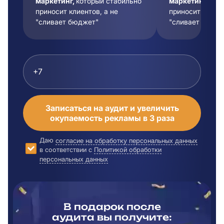
маркетинг,
который стабильно
маркетинг,
кот
приносит клиентов, а не
приносит клиент
"сливает бюджет"
"сливает бюдже
Записаться на аудит и увеличить
окупаемость рекламы в 3 раза
Даю
согласие на обработку персональных данных
в соответствии с
Политикой обработки
персональных данных
В подарок после
аудита вы
получите: