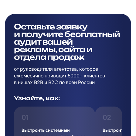
Оставьте заявку
и
получите бесплатный
аудит вашей
рекламы,
сайта и
отдела продаж
от руководителя агентства, которое
ежемесячно приводит 5000+ клиентов
в
нишах B2B и B2C по всей России
Узнайте, как:
01
02
Выстроить системный
Выстроить сис