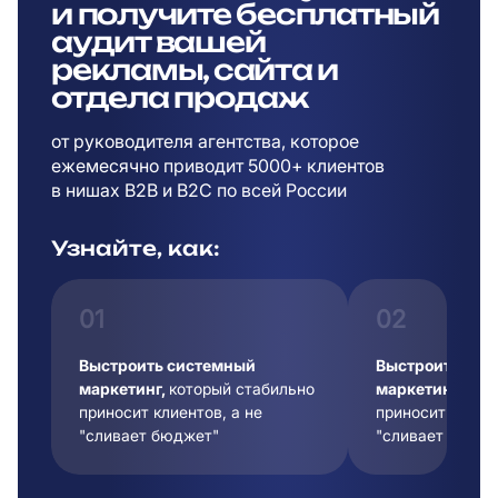
и
получите бесплатный
аудит вашей
рекламы,
сайта и
отдела продаж
от руководителя агентства, которое
ежемесячно приводит 5000+ клиентов
в
нишах B2B и B2C по всей России
Узнайте, как:
01
02
Выстроить системный
Выстроить сис
маркетинг,
который стабильно
маркетинг,
кот
приносит клиентов, а не
приносит клиент
"сливает бюджет"
"сливает бюдже