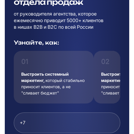
отдела продаж
от руководителя агентства, которое
ежемесячно приводит 5000+ клиентов
в
нишах B2B и B2C по всей России
Узнайте, как:
01
02
Выстроить системный
Выстроить сис
маркетинг,
который стабильно
маркетинг,
кот
приносит клиентов, а не
приносит клиент
"сливает бюджет"
"сливает бюдже