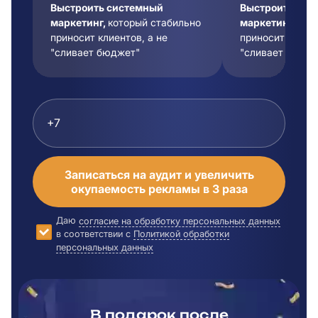
Выстроить системный
Выстроить сис
маркетинг,
который стабильно
маркетинг,
кот
приносит клиентов, а не
приносит клиент
"сливает бюджет"
"сливает бюдже
Записаться на аудит и увеличить
окупаемость рекламы в 3 раза
Даю
согласие на обработку персональных данных
в соответствии с
Политикой обработки
персональных данных
В подарок после