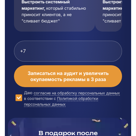
Выстроить системный
Выстроить сис
маркетинг,
который стабильно
маркетинг,
кот
приносит клиентов, а не
приносит клиент
"сливает бюджет"
"сливает бюдже
Записаться на аудит и увеличить
окупаемость рекламы в 3 раза
Даю
согласие на обработку персональных данных
в соответствии с
Политикой обработки
персональных данных
В подарок после