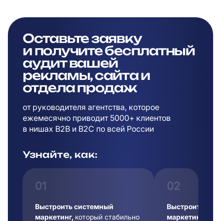
Оставьте заявку
и
получите бесплатный
аудит вашей
рекламы,
сайта и
отдела продаж
от руководителя агентства, которое
ежемесячно приводит 5000+ клиентов
в
нишах B2B и B2C по всей России
Узнайте, как:
01
02
Выстроить системный
Выстроить сис
маркетинг,
который стабильно
маркетинг,
кот