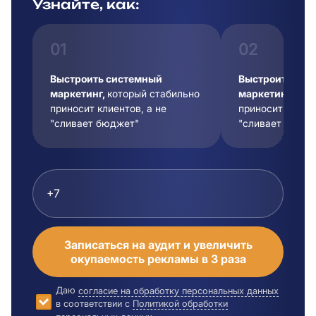
Узнайте, как:
01
02
Выстроить системный
Выстроить сис
маркетинг,
который стабильно
маркетинг,
кот
приносит клиентов, а не
приносит клиент
"сливает бюджет"
"сливает бюдже
Записаться на аудит и увеличить
окупаемость рекламы в 3 раза
Даю
согласие на обработку персональных данных
в соответствии с
Политикой обработки