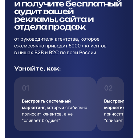
и
получите бесплатный
аудит вашей
рекламы,
сайта и
отдела продаж
от руководителя агентства, которое
ежемесячно приводит 5000+ клиентов
в
нишах B2B и B2C по всей России
Узнайте, как:
01
02
Выстроить системный
Выстроить сис
маркетинг,
который стабильно
маркетинг,
кот
приносит клиентов, а не
приносит клиент
"сливает бюджет"
"сливает бюдже