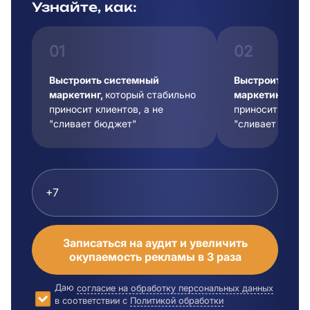
Узнайте, как:
01
02
Выстроить системный
Выстроить сис
маркетинг,
который стабильно
маркетинг,
кот
приносит клиентов, а не
приносит клиент
"сливает бюджет"
"сливает бюдже
Записаться на аудит и увеличить
окупаемость рекламы в 3 раза
Даю
согласие на обработку персональных данных
в соответствии с
Политикой обработки