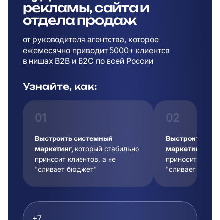
рекламы,
сайта и
отдела продаж
от руководителя агентства, которое
ежемесячно приводит 5000+ клиентов
в
нишах B2B и B2C по всей России
Узнайте, как:
01
02
Выстроить системный
Выстроить сис
маркетинг,
который стабильно
маркетинг,
кот
приносит клиентов, а не
приносит клиент
"сливает бюджет"
"сливает бюдже