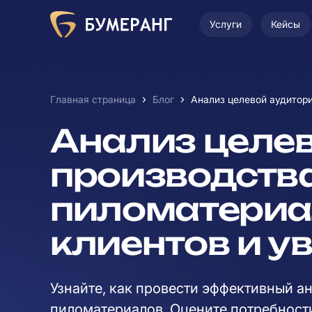
Услуги
Кейсы
›
›
Главная страница
Блог
Анализ целевой аудитори
Анализ целе
производств
пиломатериал
клиентов и у
Узнайте, как провести эффективный а
пиломатериалов. Оцените потребност