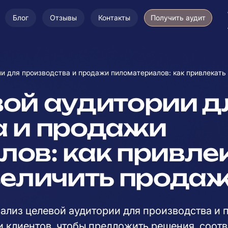
Блог
Отзывы
Контакты
Получить аудит
и для производства и продажи пиломатериалов: как привлекать
вой аудитории д
а и продажи
ов: как привле
величить прода
нализ целевой аудитории для производства и
и клиентов, чтобы предложить решения, соот