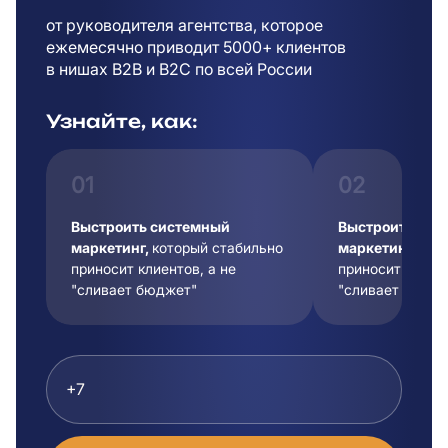
от руководителя агентства, которое
ежемесячно приводит 5000+ клиентов
в
нишах B2B и B2C по всей России
Узнайте, как:
01
02
Выстроить системный
Выстроить сис
маркетинг,
который стабильно
маркетинг,
кот
приносит клиентов, а не
приносит клиент
"сливает бюджет"
"сливает бюдже